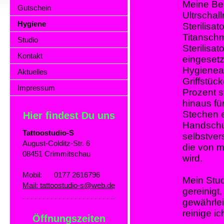
Meine Bes
Gutschein
Ultrschal
Hygiene
Sterilisat
Titanschmu
Studio
Sterilisa
Kontakt
eingesetz
Hygieneau
Aktuelles
Griffstü
Impressum
Prozent s
hinaus f
Stechen 
Hier findest Du uns
Handschu
Tattoostudio-S
selbstver
August-Colditz-Str. 6
die von m
08451 Crimmitschau
wird.
Mobil: 0177 2616796
Mein Stud
Mail: tattoostudio-s@web.de
gereinigt,
gewährlei
reinige i
Öffnungszeiten